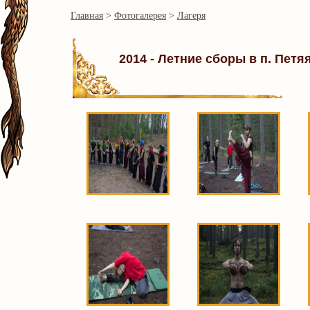
Главная
>
Фотогалерея
>
Лагеря
2014 - Летние сборы в п. Петя