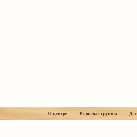
О центре
Взрослые группы
Дет